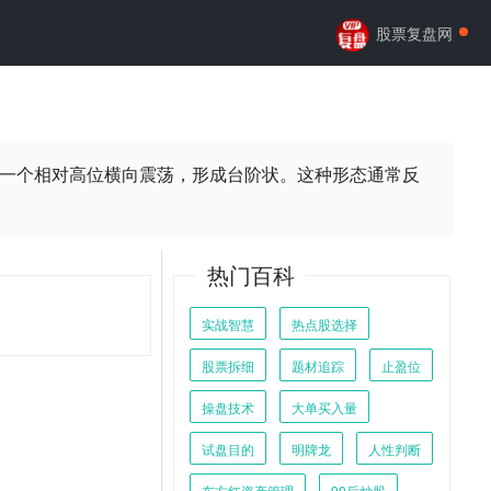
股票复盘网
一个相对高位横向震荡，形成台阶状。这种形态通常反
热门百科
实战智慧
热点股选择
股票拆细
题材追踪
止盈位
操盘技术
大单买入量
试盘目的
明牌龙
人性判断
东方红资产管理
90后炒股