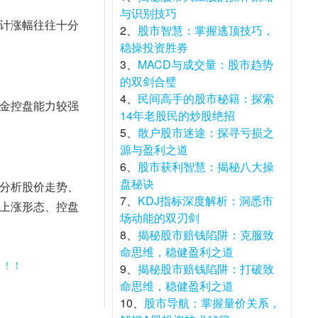
与识别技巧
计涨幅往往十分
2、
股市智慧：掌握逃顶技巧，
稳操投资胜券
3、
MACD与成交量：股市趋势
的双剑合璧
4、
民间高手的股市秘籍：探索
金控盘能力较强
14年老股民的炒股绝招
5、
散户股市迷途：探寻亏损之
源与盈利之道
6、
股市获利智慧：揭秘八大操
盘秘诀
分析股价走势、
7、
KDJ指标深度解析：洞悉市
上涨形态、控盘
场动能的双刃剑
8、
揭秘股市赔钱陷阱：克服致
命思维，稳健盈利之道
！！！
9、
揭秘股市赔钱陷阱：打破致
命思维，稳健盈利之道
10、
股市导航：掌握量价关系，