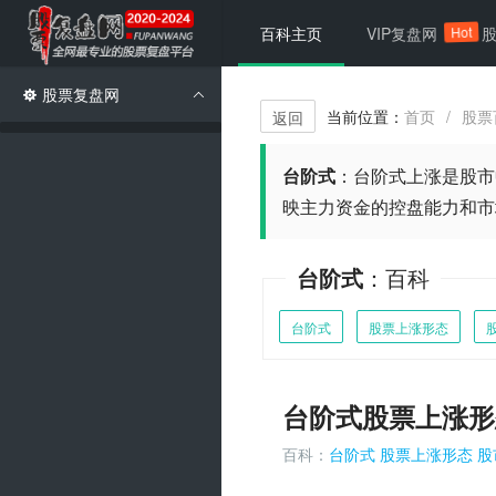
Hot
百科主页
VIP复盘网
股票复盘网
当前位置：
首页
股票
/
返回
台阶式
：
台阶式上涨是股市
映主力资金的控盘能力和市
台阶式
：百科
台阶式
股票上涨形态
台阶式股票上涨形
百科：
台阶式
股票上涨形态
股