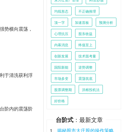
均线形态
不正确推理
顶一字
加速首板
预测分析
强势横向震荡，
心理抗压
股东收益
内幕消息
终值至上
创新发展
技术面考量
国阳新能
逆势调整
利于清洗获利浮
市场多变
震荡筑底
股票调整期
洪榕投机法
好价格
台阶内的震荡阶
台阶式
：最新文章
1、
揭秘股市大庄股的操作策略