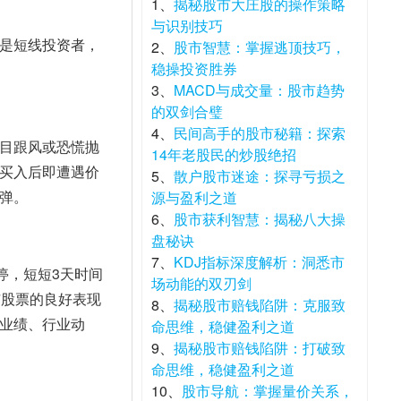
1、
揭秘股市大庄股的操作策略
与识别技巧
是短线投资者，
2、
股市智慧：掌握逃顶技巧，
稳操投资胜券
3、
MACD与成交量：股市趋势
的双剑合璧
4、
民间高手的股市秘籍：探索
目跟风或恐慌抛
14年老股民的炒股绝招
买入后即遭遇价
5、
散户股市迷途：探寻亏损之
弹。
源与盈利之道
6、
股市获利智慧：揭秘八大操
盘秘诀
7、
KDJ指标深度解析：洞悉市
停，短短3天时间
场动能的双刃剑
市股票的良好表现
8、
揭秘股市赔钱陷阱：克服致
业绩、行业动
命思维，稳健盈利之道
9、
揭秘股市赔钱陷阱：打破致
命思维，稳健盈利之道
10、
股市导航：掌握量价关系，