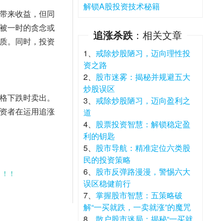
解锁A股投资技术秘籍
带来收益，但同
被一时的贪念或
追涨杀跌
：相关文章
质。同时，投资
1、
戒除炒股陋习，迈向理性投
资之路
2、
股市迷雾：揭秘并规避五大
炒股误区
格下跌时卖出。
3、
戒除炒股陋习，迈向盈利之
资者在运用追涨
道
4、
股票投资智慧：解锁稳定盈
利的钥匙
5、
股市导航：精准定位六类股
民的投资策略
6、
股市反弹路漫漫，警惕六大
！！！
误区稳健前行
7、
掌握股市智慧：五策略破
解“一买就跌，一卖就涨”的魔咒
8、
散户股市迷局：揭秘“一买就