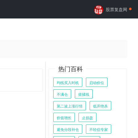
股票复盘网
热门百科
均线买入时机
启动价位
不满仓
搓揉线
第二波上涨行情
低开绝杀
价值增长
止损盘
避免分段补仓
不轻信专家