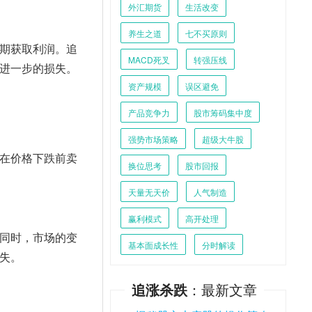
外汇期货
生活改变
养生之道
七不买原则
期获取利润。追
MACD死叉
转强压线
进一步的损失。
资产规模
误区避免
产品竞争力
股市筹码集中度
强势市场策略
超级大牛股
在价格下跌前卖
换位思考
股市回报
天量无天价
人气制造
赢利模式
高开处理
同时，市场的变
基本面成长性
分时解读
失。
追涨杀跌
：最新文章