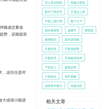
买入卖出时机
四减少原则
股市下跌信号
不适合人群
中级上涨行情
散户大户
伴随成交量放
稳步推高型
赵建平
期望值
趋势，还能提前
规律模式
股市逆回购
开盘性质
可延续趋势
牛股信号
市场差异应对
下跌买入
盘面走势
心智进化
强市策略
连续涨升能力
试盘目的
相关文章