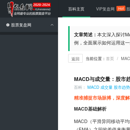
Hot
百科主页
VIP复盘网
股票复盘网
文章简述：
本文深入探讨M
例，全面展示如何运用这一
当前位置：
首页
MA
/
返回
MACD与成交量：股市
百科：
MACD
成交量
股市趋势
精准捕捉市场脉搏，深度解
MACD基础解析
MACD（平滑异同移动平
（EMA）之间的差值来衡