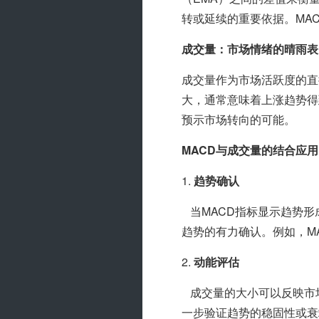
转或延续的重要依据。MA
成交量：市场情绪的晴雨表
成交量作为市场活跃度的直
大，通常意味着上涨趋势得
预示市场转向的可能。
MACD与成交量的结合应用
1. 
趋势确认
   当MACD指标显示趋势形成（如金叉买入信号或死叉卖出信号），同时成交量伴随显著放大，这往往是对
趋势的有力确认。例如，M
2. 
动能评估
   成交量的大小可以反映市场动能的强弱。在MACD指标显示趋势持续期间，成交量的持续放大或缩小能进
一步验证趋势的稳固性或衰