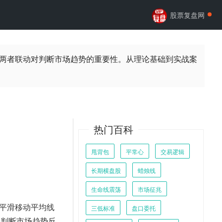
股票复盘网
析两者联动对判断市场趋势的重要性。从理论基础到实战案
热门百科
甩背包
平常心
交易逻辑
长期横盘股
蜡烛线
生命线震荡
市场征兆
数平滑移动平均线
三低标准
盘口委托
是判断市场趋势反