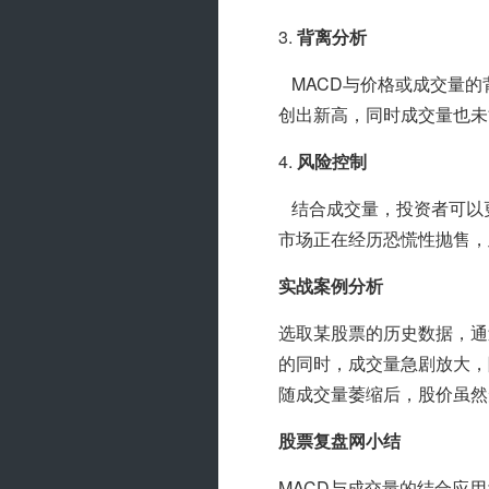
3. 
背离分析
   MACD与价格或成交量的背离是预警市场即将反转的重要信号。例如，当价格创出新高而MACD未能同步
创出新高，同时成交量也未
4. 
风险控制
   结合成交量，投资者可以更精细地管理风险。在MACD发出卖出信号时，若成交量急剧放大，可能意味着
市场正在经历恐慌性抛售，
实战案例分析
选取某股票的历史数据，通
的同时，成交量急剧放大，
随成交量萎缩后，股价虽然
股票复盘网小结
MACD与成交量的结合应