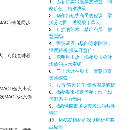
1、
巴菲特卖出股票的智慧：洞
察价值，精准决策
2、
华尔街短线高手的秘诀：掌
握分时图，透视股市风云
3、
止损的艺术：精准布局，智
慧离场
4、
警惕证券市场的隐形陷阱：
深度解析“操纵开盘价”
5、
启明星上攻：揭秘股市稳健
增值的技术密钥
6、
三十六计在股市：智慧投资
策略探索
7、
股市“弯道超车”策略深度解析
MACD金叉出现
8、
揭秘股市操盘奥秘：散户如
次MACD死叉伴
何洞悉主力动向
9、
揭秘A股市场被套股民的共性
特征
10、
MACD指标的深度解析与实
战应用
的变化规律，结合