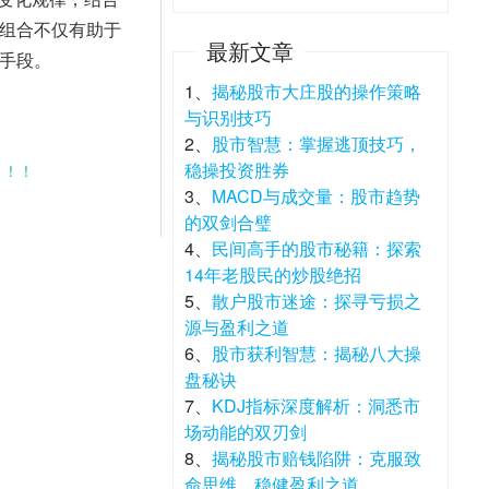
组合不仅有助于
最新文章
手段。
1、
揭秘股市大庄股的操作策略
与识别技巧
2、
股市智慧：掌握逃顶技巧，
稳操投资胜券
！！！
3、
MACD与成交量：股市趋势
的双剑合璧
4、
民间高手的股市秘籍：探索
14年老股民的炒股绝招
5、
散户股市迷途：探寻亏损之
源与盈利之道
6、
股市获利智慧：揭秘八大操
盘秘诀
7、
KDJ指标深度解析：洞悉市
场动能的双刃剑
8、
揭秘股市赔钱陷阱：克服致
命思维，稳健盈利之道