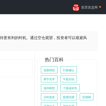
股票复盘网
待更有利的时机。通过空仓观望，投资者可以规避风
热门百科
选股绝技
打板确认
舜宇光学
牛股启动
涨停模型
个股成长性
分时差价
股票回调
回调期
适度出击
双线夹层