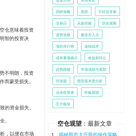
四静策略
底部
不轻信专家
交易日
从政经验
历史观察
空仓意味着投资
逆势选股
最佳买入点
明智的投资决
涨跌排行榜
波段战术
或有事项揭示
收益权转让
趋势跟随
市场顶部与底部
势不明朗，投资
作而蒙受损失。
环保股
期货基本面分析
业余投资者
炸板原因
芯片板块
致的资金损失。
全。
空仓观望
：最新文章
析，以便在市场
1、
揭秘股市大庄股的操作策略