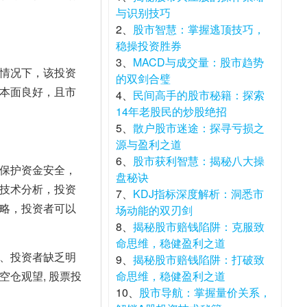
与识别技巧
2、
股市智慧：掌握逃顶技巧，
稳操投资胜券
3、
MACD与成交量：股市趋势
情况下，该投资
的双剑合璧
本面良好，且市
4、
民间高手的股市秘籍：探索
14年老股民的炒股绝招
5、
散户股市迷途：探寻亏损之
源与盈利之道
6、
股市获利智慧：揭秘八大操
保护资金安全，
盘秘诀
技术分析，投资
7、
KDJ指标深度解析：洞悉市
略，投资者可以
场动能的双刃剑
8、
揭秘股市赔钱陷阱：克服致
命思维，稳健盈利之道
、投资者缺乏明
9、
揭秘股市赔钱陷阱：打破致
仓观望, 股票投
命思维，稳健盈利之道
10、
股市导航：掌握量价关系，