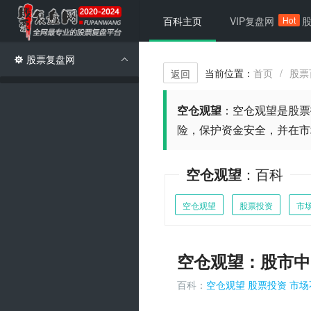
Hot
百科主页
VIP复盘网
股票复盘网
当前位置：
首页
股票
/
返回
空仓观望
：
空仓观望是股票
险，保护资金安全，并在市
空仓观望
：百科
空仓观望
股票投资
市
空仓观望：股市中
百科：
空仓观望
股票投资
市场