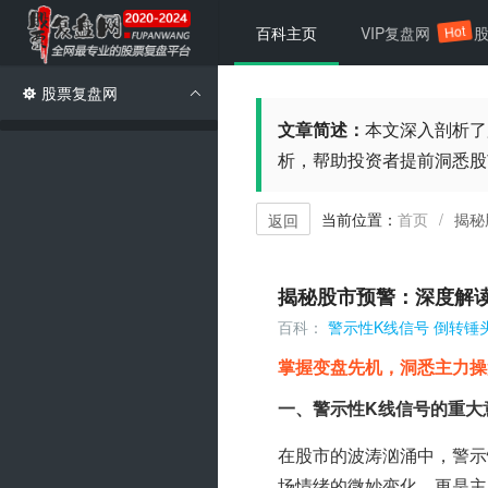
Hot
百科主页
VIP复盘网
股票复盘网
文章简述：
本文深入剖析了
析，帮助投资者提前洞悉股
当前位置：
首页
揭秘
/
返回
揭秘股市预警：深度解
百科：
警示性K线信号
倒转锤
掌握变盘先机，洞悉主力操
一、警示性K线信号的重大
在股市的波涛汹涌中，警示
场情绪的微妙变化，更是主