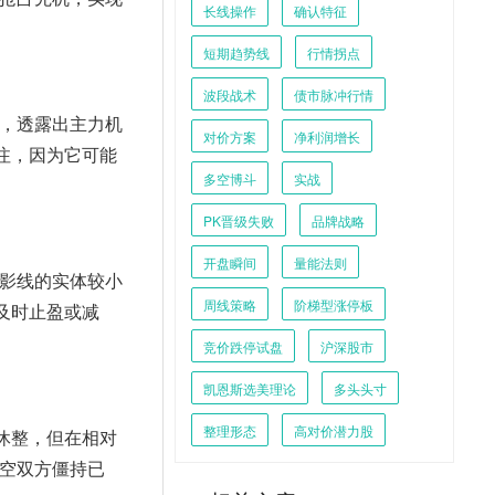
长线操作
确认特征
短期趋势线
行情拐点
波段战术
债市脉冲行情
，透露出主力机
对价方案
净利润增长
注，因为它可能
多空博斗
实战
PK晋级失败
品牌战略
开盘瞬间
量能法则
影线的实体较小
周线策略
阶梯型涨停板
及时止盈或减
竞价跌停试盘
沪深股市
凯恩斯选美理论
多头头寸
整理形态
高对价潜力股
休整，但在相对
空双方僵持已