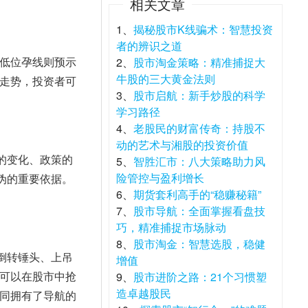
相关文章
1、
揭秘股市K线骗术：智慧投资
者的辨识之道
低位孕线则预示
2、
股市淘金策略：精准捕捉大
牛股的三大黄金法则
走势，投资者可
3、
股市启航：新手炒股的科学
学习路径
4、
老股民的财富传奇：持股不
动的艺术与湘股的投资价值
的变化、政策的
5、
智胜汇市：八大策略助力风
险管控与盈利增长
伪的重要依据。
6、
期货套利高手的“稳赚秘籍”
7、
股市导航：全面掌握看盘技
巧，精准捕捉市场脉动
8、
股市淘金：智慧选股，稳健
倒转锤头、上吊
增值
可以在股市中抢
9、
股市进阶之路：21个习惯塑
造卓越股民
同拥有了导航的