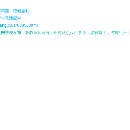
握精髓，稳健盈利
断与灵活应对
ang.cn/art/3658.html
盘网
整理发布，版权归其所有，所有观点仅供参考，如有雷同，纯属巧合