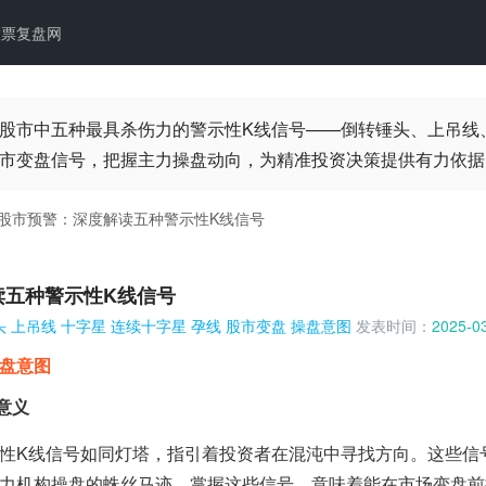
股票复盘网
股市中五种最具杀伤力的警示性K线信号——倒转锤头、上吊线
市变盘信号，把握主力操盘动向，为精准投资决策提供有力依据
股市预警：深度解读五种警示性K线信号
读五种警示性K线信号
头
上吊线
十字星
连续十字星
孕线
股市变盘
操盘意图
发表时间：
2025-03
盘意图
意义
性K线信号如同灯塔，指引着投资者在混沌中寻找方向。这些信
力机构操盘的蛛丝马迹。掌握这些信号，意味着能在市场变盘前