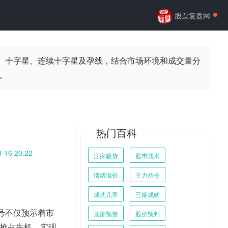
股票复盘网
、十字星、连续十字星及孕线，结合市场环境和成交量分
。
热门百科
-16 20:22
庄家吸货
股市战术
情绪溢价
主力持仓
成功几率
三板成妖
号不仅预示着市
顶部预警
股价预判
抢占先机，实现