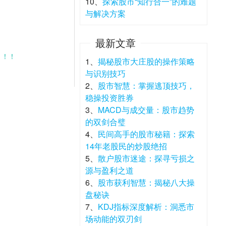
10、
探索股市“知行合一”的难题
与解决方案
最新文章
！！！
1、
揭秘股市大庄股的操作策略
与识别技巧
2、
股市智慧：掌握逃顶技巧，
稳操投资胜券
3、
MACD与成交量：股市趋势
的双剑合璧
4、
民间高手的股市秘籍：探索
14年老股民的炒股绝招
5、
散户股市迷途：探寻亏损之
源与盈利之道
6、
股市获利智慧：揭秘八大操
盘秘诀
7、
KDJ指标深度解析：洞悉市
场动能的双刃剑