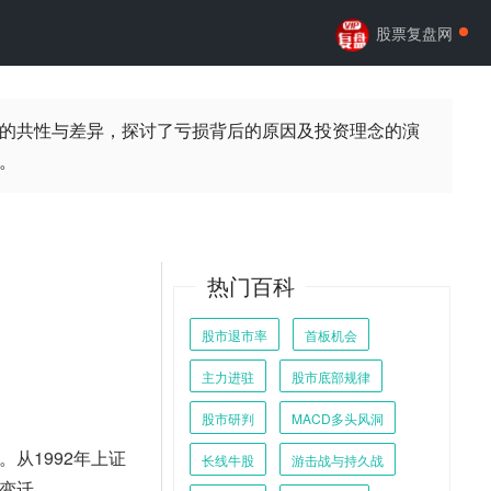
股票复盘网
的共性与差异，探讨了亏损背后的原因及投资理念的演
。
热门百科
股市退市率
首板机会
主力进驻
股市底部规律
股市研判
MACD多头风洞
从1992年上证
长线牛股
游击战与持久战
变迁。