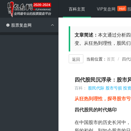
Hot
百科主页
VIP复盘网
股票复盘网
文章简述：
本文通过分析四
变。从狂热到理性，股民们
当前位置：
首页
四代
/
返回
四代股民沉浮录：股市
百科：
股民代际
股市亏损
投
从狂热到理性，探寻股市亏
四代股民的时代烙印
在中国股市的历史长河中，
所的初创，到如今股市的日