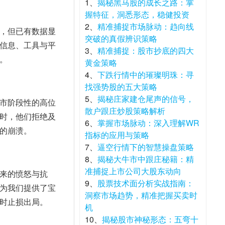
1、
揭秘黑马股的成长之路：掌
握特征，洞悉形态，稳健投资
2、
精准捕捉市场脉动：趋向线
，但已有数据显
突破的真假辨识策略
信息、工具与平
3、
精准捕捉：股市抄底的四大
。
黄金策略
4、
下跌行情中的璀璨明珠：寻
找强势股的五大策略
5、
揭秘庄家建仓尾声的信号，
市阶段性的高位
散户跟庄炒股策略解析
时，他们拒绝及
6、
掌握市场脉动：深入理解WR
的崩溃。
指标的应用与策略
7、
逼空行情下的智慧操盘策略
8、
揭秘大牛市中跟庄秘籍：精
准捕捉上市公司大股东动向
来的愤怒与抗
9、
股票技术面分析实战指南：
为我们提供了宝
洞察市场趋势，精准把握买卖时
时止损出局。
机
10、
揭秘股市神秘形态：五弯十