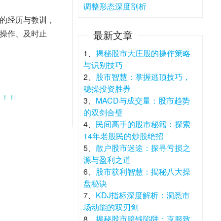
调整形态深度剖析
的经历与教训，
操作、及时止
最新文章
1、
揭秘股市大庄股的操作策略
与识别技巧
2、
股市智慧：掌握逃顶技巧，
稳操投资胜券
！！！
3、
MACD与成交量：股市趋势
的双剑合璧
4、
民间高手的股市秘籍：探索
14年老股民的炒股绝招
5、
散户股市迷途：探寻亏损之
源与盈利之道
6、
股市获利智慧：揭秘八大操
盘秘诀
7、
KDJ指标深度解析：洞悉市
场动能的双刃剑
8、
揭秘股市赔钱陷阱：克服致