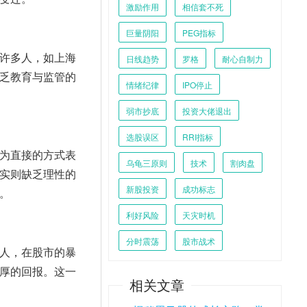
激励作用
相信套不死
巨量阴阳
PEG指标
许多人，如上海
日线趋势
罗格
耐心自制力
乏教育与监管的
情绪纪律
IPO停止
弱市抄底
投资大佬退出
选股误区
RRI指标
为直接的方式表
乌龟三原则
技术
割肉盘
实则缺乏理性的
新股投资
成功标志
。
利好风险
天灾时机
分时震荡
股市战术
人，在股市的暴
厚的回报。这一
相关文章