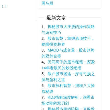
黑马股
！！！
最新文章
1、
揭秘股市大庄股的操作策略
与识别技巧
2、
股市智慧：掌握逃顶技巧，
稳操投资胜券
3、
MACD与成交量：股市趋势
的双剑合璧
4、
民间高手的股市秘籍：探索
14年老股民的炒股绝招
5、
散户股市迷途：探寻亏损之
源与盈利之道
6、
股市获利智慧：揭秘八大操
盘秘诀
7、
KDJ指标深度解析：洞悉市
场动能的双刃剑
8、
揭秘股市赔钱陷阱：克服致