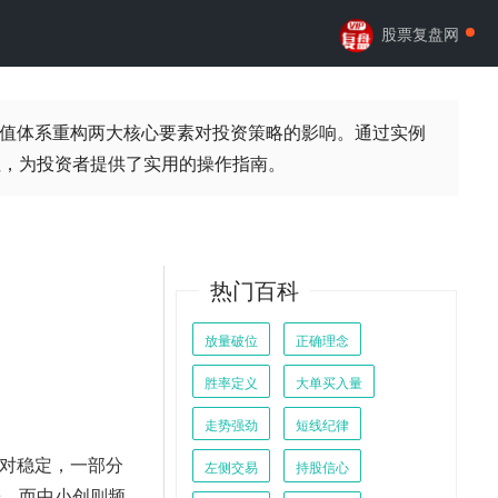
股票复盘网
值体系重构两大核心要素对投资策略的影响。通过实例
性，为投资者提供了实用的操作指南。
热门百科
放量破位
正确理念
胜率定义
大单买入量
走势强劲
短线纪律
对稳定，一部分
左侧交易
持股信心
涨，而中小创则频