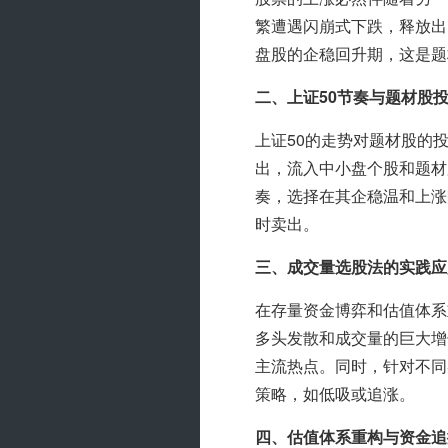
繁遭遇闪崩式下跌，释放出
盘股的企稳回升期，这是题
二、上证50节奏与题材股
上证50的走势对题材股的
出，流入中小盘个股和题材
奏，选择在其企稳温和上涨
时卖出。
三、成交量选股法的实践应
在存量资金博弈和估值体系
多头发散和成交量的巨大增
主流热点。同时，针对不同
策略，如低吸或追涨。
四、估值体系重构与资金追