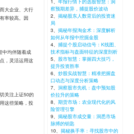
1、
年报行情下的选股智慧：洞
察预期差异，捕捉股价波动
而大企业、大行
2、
揭秘股东人数背后的投资迷
有率较高。因
局
3、
揭秘年报淘金术：深度解析
如何从年报中挖掘金股
4、
捕捉个股启动信号：K线图、
技术指标与盘面特征的深度剖析
程中均伴随着成
5、
股市智慧：掌握四大技巧，
点，灵活运用这
提升投资胜率
6、
炒股实战智慧：精准把握盘
口动态与深度分析策略
7、
洞察股市先机：盘中预知股
切关注上证50的
价拉升的策略
8、
期货市场：农业现代化的风
用这些策略，投
险管理引擎
9、
揭秘股市成交量：洞悉市场
脉搏的钥匙
10、
揭秘换手率：寻找股市中的