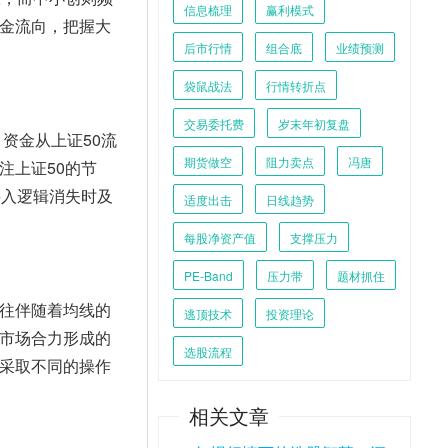
信息梳理
赢利模式
金流向，把握大
后市行情
组合底
业绩预测
袋鼠战法
行情转折点
交易委托费
岁末年初复盘
资金从上证50流
期货做空
阻力卖点
冯唐
注上证50的节
买入逻辑消失时及
适度出击
日线趋势
每股净资产值
支撑压力
PE-Band
压力带
题材抓住
往伴随着均线的
逃顶技术
投资理论
市场合力形成的
选股流程
采取不同的操作
相关文章