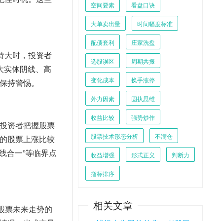
空间要素
看盘口诀
大单卖出量
时间幅度标准
配债套利
庄家洗盘
特大时，投资者
选股误区
周期共振
大实体阴线、高
变化成本
换手涨停
保持警惕。
外力因素
固执思维
收益比较
强势炒作
投资者把握股票
股票技术形态分析
不满仓
的股票上涨比较
线合一”等临界点
收益增强
形式正义
判断力
指标排序
相关文章
股票未来走势的