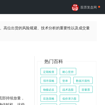
股票复盘网
、高位出货的风险规避、技术分析的重要性以及成交量
热门百科
定期检查
耐心坚持
强市策略
垫单
数据片面性
物极必反
战术选股
容量票
底部持续放量，
应急策略
低价潜力股
绝佳时机。这些