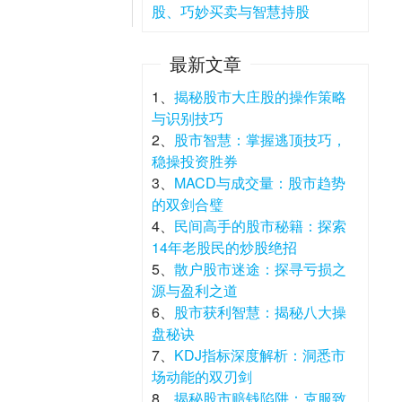
股、巧妙买卖与智慧持股
最新文章
1、
揭秘股市大庄股的操作策略
与识别技巧
2、
股市智慧：掌握逃顶技巧，
稳操投资胜券
3、
MACD与成交量：股市趋势
的双剑合璧
4、
民间高手的股市秘籍：探索
14年老股民的炒股绝招
5、
散户股市迷途：探寻亏损之
源与盈利之道
6、
股市获利智慧：揭秘八大操
盘秘诀
7、
KDJ指标深度解析：洞悉市
场动能的双刃剑
8、
揭秘股市赔钱陷阱：克服致