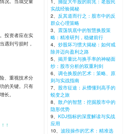
情况。当成交量
1、
捕捉大牛股的前兆：老股民
实战经验揭秘
2、
反其道而行之：股市中的反
群众心理策略
3、
震荡筑底中的智慧换股策
。投资者应在实
略：精准研判，稳健前行
当遇到亏损时，
4、
炒股坏习惯大揭秘：如何戒
除并迈向盈利之路
5、
揭开量比与换手率的神秘面
纱：股市分析的双重利剑
6、
调仓换股的艺术：策略、原
险、重视技术分
则与实战指南
功的关键。只有
7、
股市征途：从懵懂到高手的
增长。
蜕变之旅
8、
散户的智慧：挖掘股市中的
隐形优势
9、
KDJ指标的深度解读与实战
应用
！！！
10、
波段操作的艺术：精准选