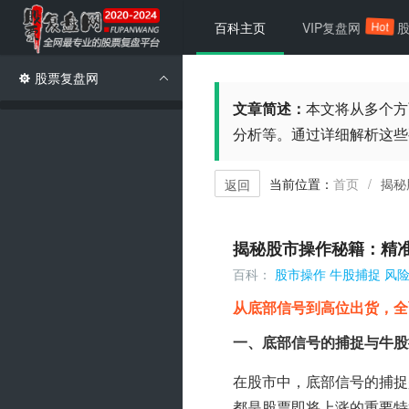
Hot
百科主页
VIP复盘网
股票复盘网
文章简述：
本文将从多个方
分析等。通过详细解析这些
当前位置：
首页
揭秘
/
返回
揭秘股市操作秘籍：精
百科：
股市操作
牛股捕捉
风
从底部信号到高位出货，全
一、底部信号的捕捉与牛股
在股市中，底部信号的捕捉
都是股票即将上涨的重要特