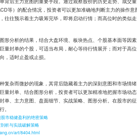
单背后主力意图的重要手段。通过观察股价的历史走势、成交量
MACD等）的配合情况，投资者可以更加准确地判断主力的操作意
，往往预示着主力吸筹完毕，即将启动行情；而高位时的类似走
图形分析的结果，结合大盘环境、板块热点、个股基本面等因素
巨量封单的个股，可适当布局，耐心等待行情展开；而对于高位
向，适时止盈或止损。
种复杂而微妙的现象，其背后隐藏着主力的深刻意图和市场情绪
巨量封单、结合图形分析，投资者可以更加精准地把握市场动态
封单、主力意图、盘面细节、实战策略、图形分析。在股市的征
行。
锁股市稳健盈利的绝密策略
度剖析与实战破解策略
ang.cn/art/8404.html