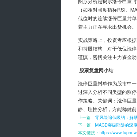
图形分析是揭示涨停巨量封
（如相对强度指标RSI、
低位时的连续涨停巨量封单
着主力正在寻求出货机会。
实战策略上，投资者应根据
和持股结构。对于低位涨停
谨慎，密切关注主力资金动
股票复盘网小结
涨停巨量封单作为股市中一
过深入分析不同类型的涨停
作策略。关键词：涨停巨量
静、理性分析，方能稳健前
上一篇：
零风险追低吸纳：解
下一篇：
MACD突破陷阱的深
本文链接：
https://www.fupanw