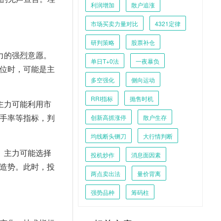
利润增加
散户追涨
市场买卖力量对比
4321定律
研判策略
股票补仓
力的强烈意愿。
单日T+0法
一夜暴负
位时，可能是主
多空强化
侧向运动
RRI指标
抛售时机
主力可能利用市
手率等指标，判
创新高抓涨停
散户生存
均线断头铡刀
大行情判断
。主力可能选择
投机炒作
消息面因素
造势。此时，投
两点卖出法
量价背离
强势品种
筹码柱