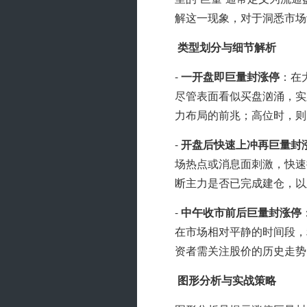
解这一现象，对于洞悉市场
类型划分与细节解析
- 
一开盘即巨量封涨停
：在
尽管表面看似买盘汹涌，实
力布局的前兆；高位时，则
- 
开盘后快速上冲再巨量封
场热点或消息面刺激，快速
断主力是否已完成建仓，以
- 
中午收市前后巨量封涨停
在市场相对平静的时间段，
资者需关注股价的历史走势
图形分析与实战策略