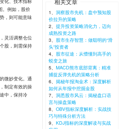
相关文章
变化、技术指标
图。例如，股价
1、
洞察股市先机：盘中预知股
势，则可能意味
价拉升的策略
2、
提升投资策略消化力，迈向
成熟投资之路
，灵活调整仓位
3、
股市生存智慧：做聪明的“滑
个股，则需保持
头”投资者
4、
股市征途：从懵懂到高手的
蜕变之旅
5、
MACD熊市底部背离：精准
捕捉反弹先机的策略分析
的微妙变化。通
6、
揭秘年报淘金术：深度解析
，制定有效的操
如何从年报中挖掘金股
途中，保持冷
7、
洞悉股市风云：揭秘盘口语
言与操盘策略
8、
OBV指标深度解析：实战技
巧与特殊分析方法
9、
KDJ指标的深度解读与实战