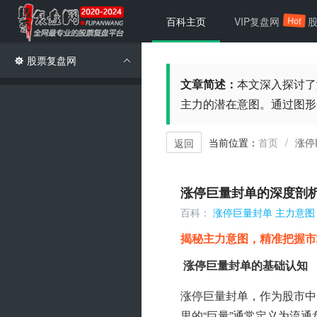
Hot
百科主页
VIP复盘网
股票复盘网
文章简述：
本文深入探讨了
主力的潜在意图。通过图形
当前位置：
首页
涨停
/
返回
涨停巨量封单的深度剖
百科：
涨停巨量封单
主力意图
揭秘主力意图，精准把握市
涨停巨量封单的基础认知
涨停巨量封单，作为股市中
里的“巨量”通常定义为流