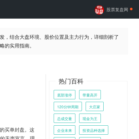
股票复盘网
发，结合大盘环境、股价位置及主力行为，详细剖析了
略的实用指南。
热门百科
底部涨停
带量高开
120分钟周期
大庄家
总成交量
现金为王
的买单封盘。这
企业未来
投资品种选择
量的无声宣言。理