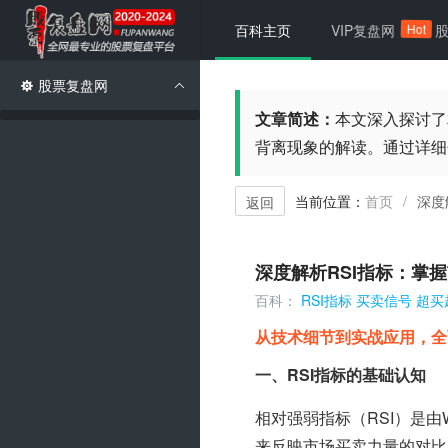
Hot
百科主页
VIP复盘网
股票复盘网
文章简述：
本文深入探讨了
背离现象的解读。通过详细
当前位置：
首页
深度
/
返回
深度解析RSI指标：掌
百科：
RSI指标
买卖信号
超买
从技术细节到实战应用，全
一、RSI指标的基础认知
相对强弱指标（RSI）是由W
来反映市场买卖力量的对比，