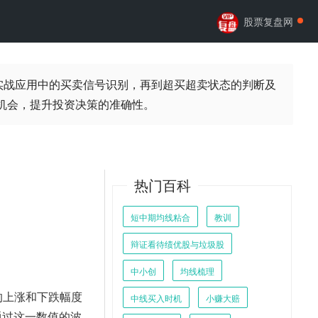
股票复盘网
到实战应用中的买卖信号识别，再到超买超卖状态的判断及
机会，提升投资决策的准确性。
热门百科
短中期均线粘合
教训
辩证看待绩优股与垃圾股
中小创
均线梳理
价的上涨和下跌幅度
中线买入时机
小赚大赔
通过这一数值的波