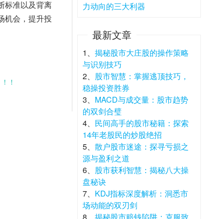
断标准以及背离
力动向的三大利器
场机会，提升投
最新文章
1、
揭秘股市大庄股的操作策略
与识别技巧
2、
股市智慧：掌握逃顶技巧，
！！！
稳操投资胜券
3、
MACD与成交量：股市趋势
的双剑合璧
4、
民间高手的股市秘籍：探索
14年老股民的炒股绝招
5、
散户股市迷途：探寻亏损之
源与盈利之道
6、
股市获利智慧：揭秘八大操
盘秘诀
7、
KDJ指标深度解析：洞悉市
场动能的双刃剑
8、
揭秘股市赔钱陷阱：克服致