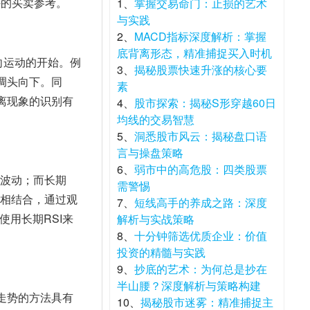
外的买卖参考。
1、
掌握交易命门：止损的艺术
与实践
2、
MACD指标深度解析：掌握
底背离形态，精准捕捉买入时机
向运动的开始。例
3、
揭秘股票快速升涨的核心要
调头向下。同
素
离现象的识别有
4、
股市探索：揭秘S形穿越60日
均线的交易智慧
5、
洞悉股市风云：揭秘盘口语
言与操盘策略
6、
弱市中的高危股：四类股票
生波动；而长期
需警惕
I相结合，通过观
7、
短线高手的养成之路：深度
用长期RSI来
解析与实战策略
8、
十分钟筛选优质企业：价值
投资的精髓与实践
9、
抄底的艺术：为何总是抄在
半山腰？深度解析与策略构建
走势的方法具有
10、
揭秘股市迷雾：精准捕捉主