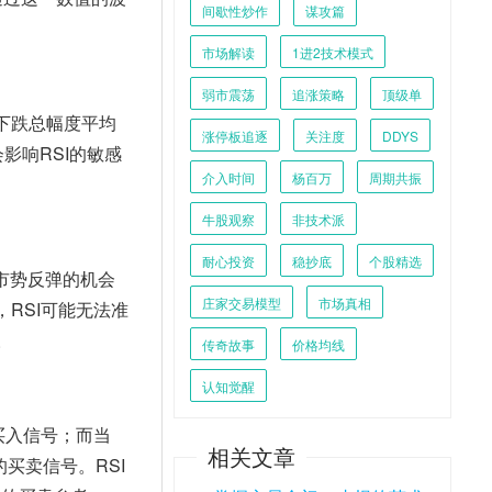
间歇性炒作
谋攻篇
市场解读
1进2技术模式
弱市震荡
追涨策略
顶级单
和下跌总幅度平均
涨停板追逐
关注度
DDYS
会影响RSI的敏感
介入时间
杨百万
周期共振
牛股观察
非技术派
耐心投资
稳抄底
个股精选
，市势反弹的机会
庄家交易模型
市场真相
RSI可能无法准
。
传奇故事
价格均线
认知觉醒
买入信号；而当
相关文章
买卖信号。RSI