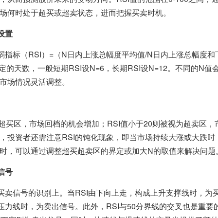
场何时处于超买或超卖状态，进而把握买卖时机。
设置
弱指标（RSI）=（N日内上涨总幅度平均值/N日内上涨总幅度
定的天数，一般短期RSI设N=6，长期RSI设N=12。不同的N值
市场情况灵活调整。
是超买区，市场回档的机会增加；RSI值小于20则被视为超卖区
，投资者还需注意RSI的钝化现象，即当市场持续大涨或大跌时，
时，可以通过调整超买超卖区的界定或加大N的取值来解决问题
信号
在买卖信号的识别上。当RSI由下向上走，构成上升支撑线时，为
压力线时，为卖出信号。此外，RSI与50分界线的交叉也是重要的