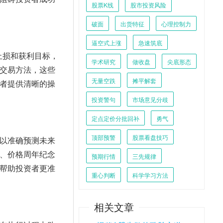
股票K线
股市投资风险
破面
出货特征
心理控制力
逼空式上涨
急速筑底
止损和获利目标，
学术研究
做收盘
尖底形态
交易方法，这些
无量空跌
摊平解套
者提供清晰的操
投资警句
市场意见分歧
定点定价分批回补
勇气
顶部预警
股票看盘技巧
以准确预测未来
、价格周年纪念
预期行情
三先规律
帮助投资者更准
重心判断
科学学习方法
相关文章