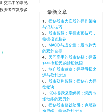
汇交易中的常见
投资者在复杂多
最新文章
1、
揭秘股市大庄股的操作策略
与识别技巧
2、
股市智慧：掌握逃顶技巧，
稳操投资胜券
3、
MACD与成交量：股市趋势
的双剑合璧
！！！
4、
民间高手的股市秘籍：探索
14年老股民的炒股绝招
5、
散户股市迷途：探寻亏损之
源与盈利之道
6、
股市获利智慧：揭秘八大操
盘秘诀
7、
KDJ指标深度解析：洞悉市
场动能的双刃剑
8、
揭秘股市赔钱陷阱：克服致
命思维，稳健盈利之道