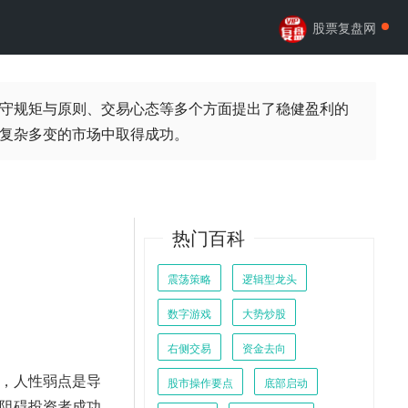
股票复盘网
守规矩与原则、交易心态等多个方面提出了稳健盈利的
复杂多变的市场中取得成功。
热门百科
震荡策略
逻辑型龙头
数字游戏
大势炒股
右侧交易
资金去向
，人性弱点是导
股市操作要点
底部启动
阻碍投资者成功