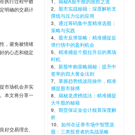
在执行过程中败
1、
揭秘A股牛散的致胜之道
2、
股市实战秘籍：深度解析支
定明确的交易计
撑线与压力位的应用
3、
通过筹码集中度精准选股：
策略与实践
4、
股市反弹策略：精准捕捉反
性，避免被情绪
弹行情中的盈利机会
5、
精准捕捉个股拉升后的离场
好的心态和稳定
时机
6、
新股申购策略揭秘：提升中
签率的四大黄金法则
7、
掌握趋势线波段操作，精准
捉市场机会并实
捕捉股市脉搏
。本文将分享一
8、
揭秘龙虎榜战法：精准捕捉
大牛股的秘籍
9、
期货保证金会计核算深度解
析
10、
如何在证券市场中智慧选
良好交易理念、
股：三类投资者的实战策略